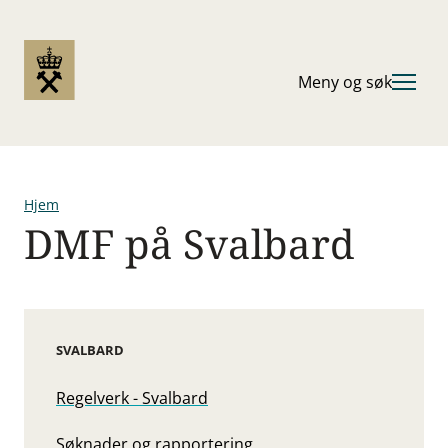
Hopp
til
hovedinnhold
Meny og søk
Hjem
DMF på Svalbard
Navigasjonssti
SVALBARD
Regelverk - Svalbard
Søknader og rapportering