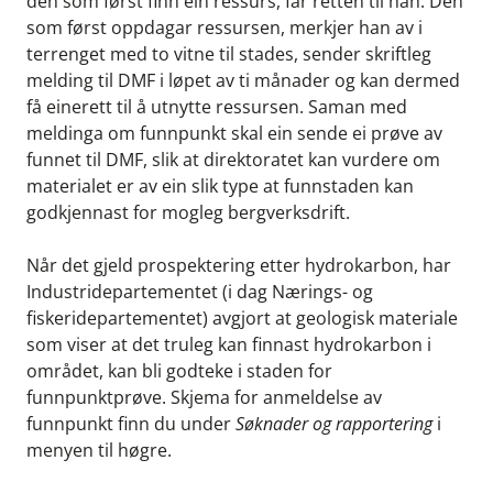
den som først finn ein ressurs, får retten til han. Den
som først oppdagar ressursen, merkjer han av i
terrenget med to vitne til stades, sender skriftleg
melding til DMF i løpet av ti månader og kan dermed
få einerett til å utnytte ressursen. Saman med
meldinga om funnpunkt skal ein sende ei prøve av
funnet til DMF, slik at direktoratet kan vurdere om
materialet er av ein slik type at funnstaden kan
godkjennast for mogleg bergverksdrift.
Når det gjeld prospektering etter hydrokarbon, har
Industridepartementet (i dag Nærings- og
fiskeridepartementet) avgjort at geologisk materiale
som viser at det truleg kan finnast hydrokarbon i
området, kan bli godteke i staden for
funnpunktprøve. Skjema for anmeldelse av
funnpunkt finn du under
Søknader og rapportering
i
menyen til høgre.