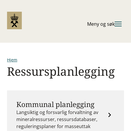
Hopp
til
hovedinnhold
Meny og søk
Hjem
Ressursplanlegging
Navigasjonssti
Kommunal planlegging
Langsiktig og forsvarlig forvaltning av
mineralressurser, ressursdatabaser,
reguleringsplaner for masseuttak