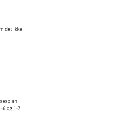
m det ikke
lsesplan.
1‑6 og 1‑7