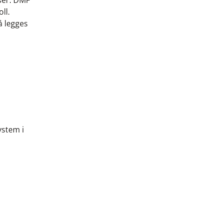
lser. DMF
ll.
å legges
ystem i