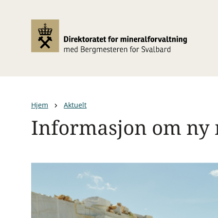
Hopp
til
hovedinnhold
Hjem
Aktuelt
Informasjon om ny 
Navigasjonssti