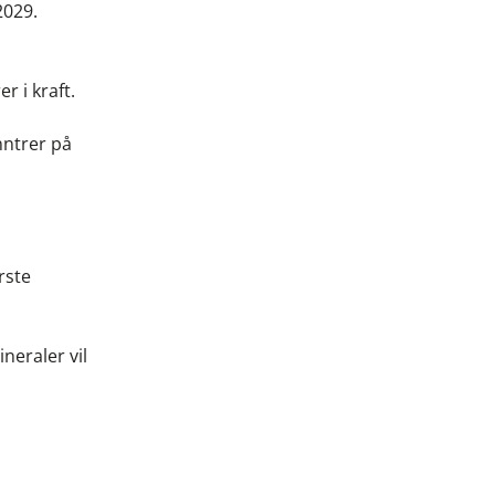
2029.
r i kraft.
nntrer på
rste
neraler vil