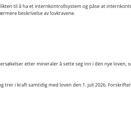
likten til å ha et internkontrollsystem og påse at internkontr
 nærmere beskrivelse av lovkravene.
rsøkelser etter mineraler å sette seg inn i den nye loven, 
 og trer i kraft samtidig med loven den 1. juli 2026. Forskrifte