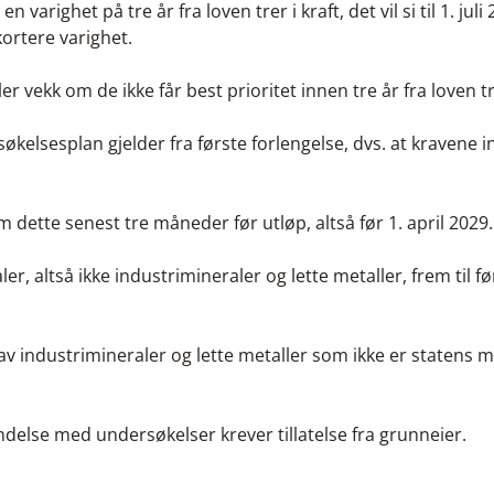
varighet på tre år fra loven trer i kraft, det vil si til 1. juli 
kortere varighet.
r vekk om de ikke får best prioritet innen tre år fra loven tre
økelsesplan gjelder fra første forlengelse, dvs. at kravene i
 dette senest tre måneder før utløp, altså før 1. april 2029.
r, altså ikke industrimineraler og lette metaller, frem til fø
 industrimineraler og lette metaller som ikke er statens mi
ndelse med undersøkelser krever tillatelse fra grunneier.