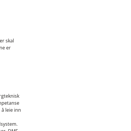
er skal
ne er
rgteknisk
ompetanse
å leie inn
lsystem.