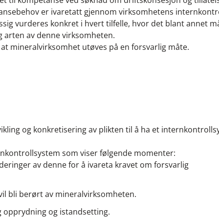
avet til kompetanse ved søknad om driftskonsesjon og tillate
ansebehov er ivaretatt gjennom virksomhetens internkontro
vurderes konkret i hvert tilfelle, hvor det blant annet m
g arten av denne virksomheten.
at mineralvirksomhet utøves på en forsvarlig måte.
ling og konkretisering av plikten til å ha et internkontrolls
nternkontrollsystem som viser følgende momenter:
ringer av denne for å ivareta kravet om forsvarlig
il bli berørt av mineralvirksomheten.
og opprydning og istandsetting.