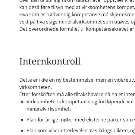
DMF kan ta stilling til om tiltakshaver oppfyller kr
kan også føre tilsyn med at virksomhetens kompet
Hva som er nødvendig kompetanse må skjønnsmessig 
vekt på hva slags mineralvirksomhet som utøves o
Det overordnede formålet til kompetansekravet er 
Internkontroll
Dette er ikke en ny bestemmelse, men en videreutvik
virksomheten.
Etter forskriften må alle tiltakshavere nå ha et i
Virksomhetens kompetanse og fortløpende vurde
mineralvirksomhet.
Plan for årlige møter med eksterne parter som v
Plan som viser etterlevelse av sikringsplikten, 