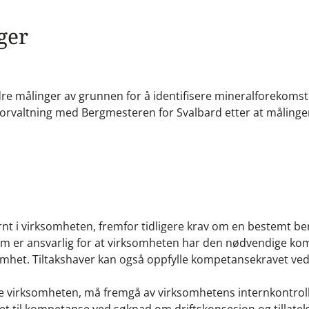
ger
e målinger av grunnen for å identifisere mineralforekomst
lforvaltning med Bergmesteren for Svalbard etter at målinge
ternt i virksomheten, fremfor tidligere krav om en bestemt be
 som er ansvarlig for at virksomheten har den nødvendige k
omhet. Tiltakshaver kan også oppfylle kompetansekravet ved 
e virksomheten, må fremgå av virksomhetens internkontrol