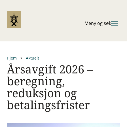
Hopp
til
hovedinnhold
Meny og søk
Hjem
Aktuelt
Årsavgift 2026 –
Navigasjonssti
beregning,
reduksjon og
betalingsfrister