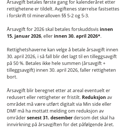
Årsavgift betales første gang for kalenderåret etter
rettighetene er tildelt. Avgiftenes størrelse fastsettes
i forskrift til mineralloven §§ 5-2 og 5-3.
Årsavgift for 2026 skal betales forskuddsvis
innen
15. januar 2026
, eller
innen 30. april 2026*
.
Rettighetshaverne kan velge å betale årsavgift innen
30. april 2026, i så fall blir det lagt til en tilleggsavgift
på 50 %. Betales ikke hele summen (årsavgift +
tilleggsavgift) innen 30. april 2026, faller rettigheten
bort.
Årsavgift blir beregnet etter at areal eventuelt er
redusert eller rettigheter er fristilt.
Reduksjon
av
området må være utført digitalt via Min side eller
DMF må ha mottatt melding om reduksjon av
områder
senest 31. desember
dersom det skal ha
innvirkning på årsavgiften for det påfølgende året.