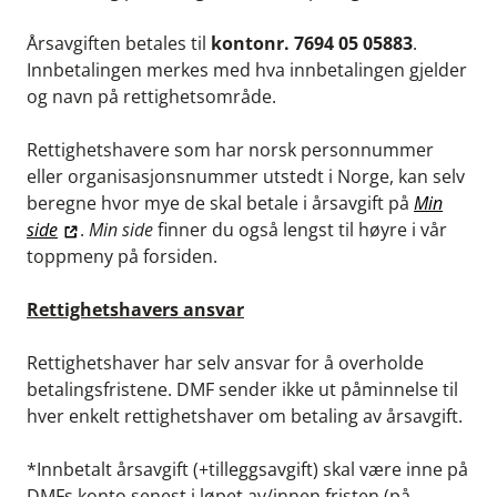
Årsavgiften betales til
kontonr. 7694 05 05883
.
Innbetalingen merkes med hva innbetalingen gjelder
og navn på rettighetsområde.
Rettighetshavere som har norsk personnummer
eller organisasjonsnummer utstedt i Norge, kan selv
beregne hvor mye de skal betale i årsavgift på
Min
side
.
Min side
finner du også lengst til høyre i vår
toppmeny på forsiden.
Rettighetshavers ansvar
Rettighetshaver har selv ansvar for å overholde
betalingsfristene. DMF sender ikke ut påminnelse til
hver enkelt rettighetshaver om betaling av årsavgift.
*Innbetalt årsavgift (+tilleggsavgift) skal være inne på
DMFs konto senest i løpet av/innen fristen (på