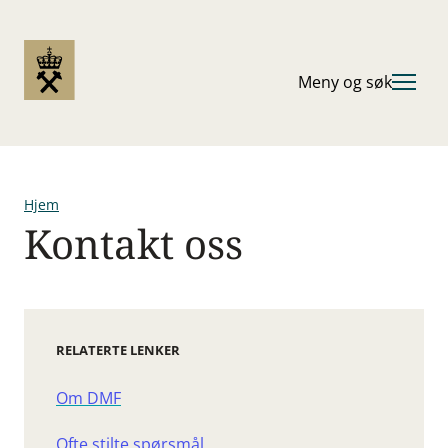
Hopp
til
hovedinnhold
Meny og søk
Hjem
Kontakt oss
Navigasjonssti
RELATERTE LENKER
Om DMF
Ofte stilte spørsmål